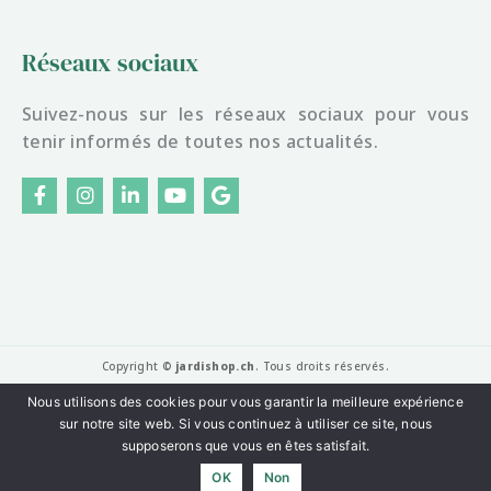
Réseaux sociaux
Suivez-nous sur les réseaux sociaux pour vous
tenir informés de toutes nos actualités.
F
I
L
Y
G
a
n
i
o
o
c
s
n
u
o
e
t
k
t
g
b
a
e
u
l
o
g
d
b
e
o
r
i
e
k
a
n
-
m
f
Copyright ©
jardishop.ch
. Tous droits réservés.
Mentions légales
|
Politique de confidentialité
Nous utilisons des cookies pour vous garantir la meilleure expérience
sur notre site web. Si vous continuez à utiliser ce site, nous
Website made with love by
YETY
supposerons que vous en êtes satisfait.
🇨🇭 Entreprise suisse basée à Sion · Paiement sécurisé SSL · Twint, carte
OK
Non
bancaire acceptés