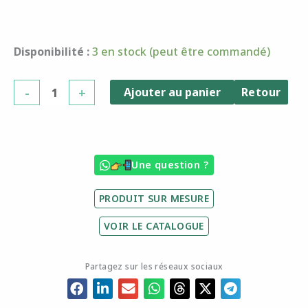
quantité
Disponibilité :
3 en stock (peut être commandé)
de
Souffleur
-
+
Ajouter au panier
Retour
GAS
301E-
V20
3000
Une question ?
W
PRODUIT SUR MESURE
VOIR LE CATALOGUE
Partagez sur les réseaux sociaux