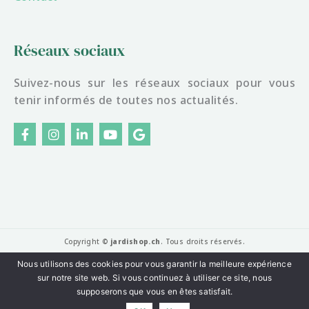
Réseaux sociaux
Suivez-nous sur les réseaux sociaux pour vous
tenir informés de toutes nos actualités.
F
I
L
Y
G
a
n
i
o
o
c
s
n
u
o
e
t
k
t
g
b
a
e
u
l
o
g
d
b
e
o
r
i
e
k
a
n
-
m
f
Copyright ©
jardishop.ch
. Tous droits réservés.
Mentions légales
|
Politique de confidentialité
Nous utilisons des cookies pour vous garantir la meilleure expérience
sur notre site web. Si vous continuez à utiliser ce site, nous
Website made with love by
YETY
supposerons que vous en êtes satisfait.
🇨🇭 Entreprise suisse basée à Sion · Paiement sécurisé SSL · Twint, carte