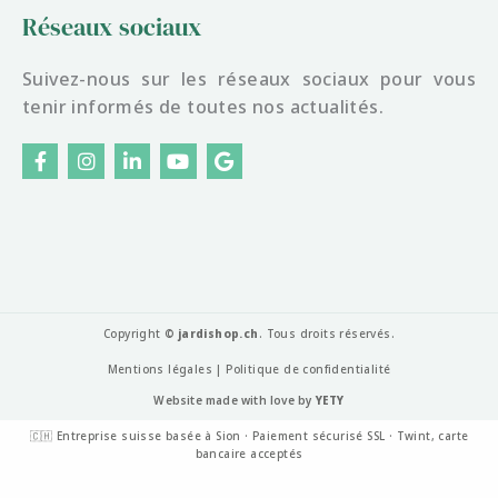
Réseaux sociaux
Suivez-nous sur les réseaux sociaux pour vous
tenir informés de toutes nos actualités.
F
I
L
Y
G
a
n
i
o
o
c
s
n
u
o
e
t
k
t
g
b
a
e
u
l
o
g
d
b
e
o
r
i
e
k
a
n
-
m
f
Copyright ©
jardishop.ch
. Tous droits réservés.
Mentions légales
|
Politique de confidentialité
Website made with love by
YETY
🇨🇭 Entreprise suisse basée à Sion · Paiement sécurisé SSL · Twint, carte
bancaire acceptés