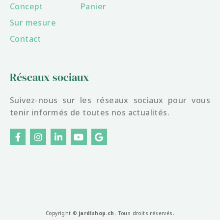
Concept
Panier
Sur mesure
Contact
Réseaux sociaux
Suivez-nous sur les réseaux sociaux pour vous
tenir informés de toutes nos actualités.
F
I
L
Y
G
a
n
i
o
o
c
s
n
u
o
e
t
k
t
g
b
a
e
u
l
o
g
d
b
e
o
r
i
e
k
a
n
-
m
f
Copyright ©
jardishop.ch
. Tous droits réservés.