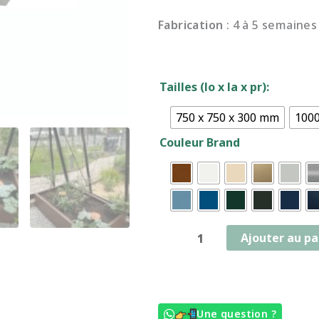
Fabrication
: 4 à 5 semaines
quantité
Tailles (lo x la x pr):
de
Bacs
750 x 750 x 300 mm
1000
Daliah
Couleur Brand
carré
Ajouter au pa
Une question ?