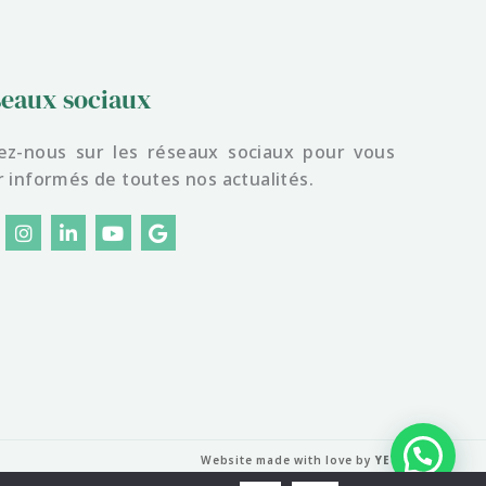
eaux sociaux
ez-nous sur les réseaux sociaux pour vous
r informés de toutes nos actualités.
I
L
Y
G
n
i
o
o
s
n
u
o
t
k
t
g
a
e
u
l
g
d
b
e
r
i
e
a
n
m
Website made with love by
YETY