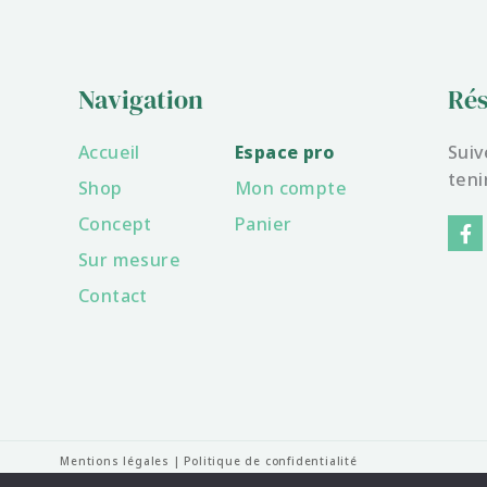
Navigation
Rés
Accueil
Espace pro
Suiv
teni
Shop
Mon compte
F
Concept
Panier
a
Sur mesure
c
e
Contact
b
o
o
k
-
f
Mentions légales
|
Politique de confidentialité