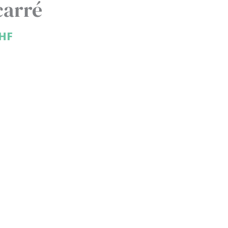
carré
HF