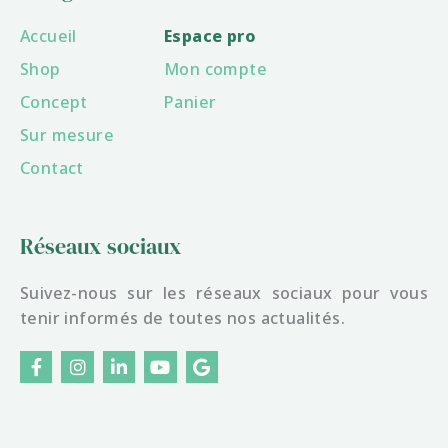
Accueil
Espace pro
Shop
Mon compte
Concept
Panier
Sur mesure
Contact
Réseaux sociaux
Suivez-nous sur les réseaux sociaux pour vous
tenir informés de toutes nos actualités.
F
I
L
Y
G
a
n
i
o
o
c
s
n
u
o
e
t
k
t
g
b
a
e
u
l