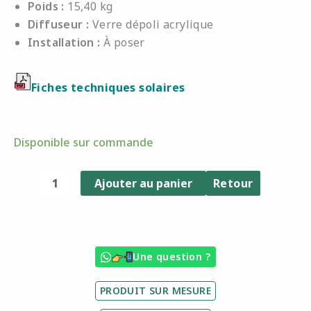
Poids :
15,40 kg
Diffuseur :
Verre dépoli acrylique
Installation :
À poser
Fiches techniques solaires
quantité
Disponible sur commande
de
Table
Ajouter au panier
Retour
basse
lumineuse
TECKALU
44
Une question ?
cm
–
PRODUIT SUR MESURE
Noir