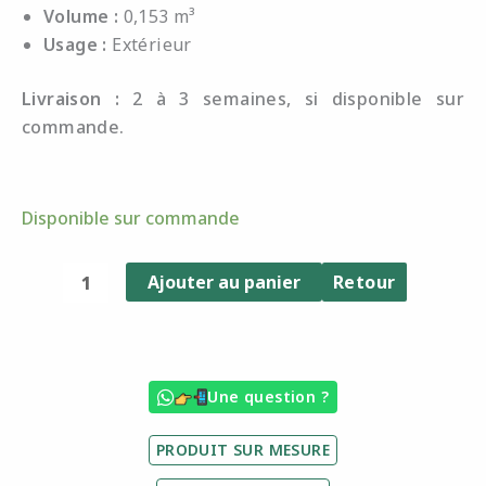
Volume :
0,153 m³
Usage :
Extérieur
Livraison :
2 à 3 semaines, si disponible sur
commande.
quantité
Disponible sur commande
de
Table
Ajouter au panier
Retour
basse
Chester
Une question ?
PRODUIT SUR MESURE