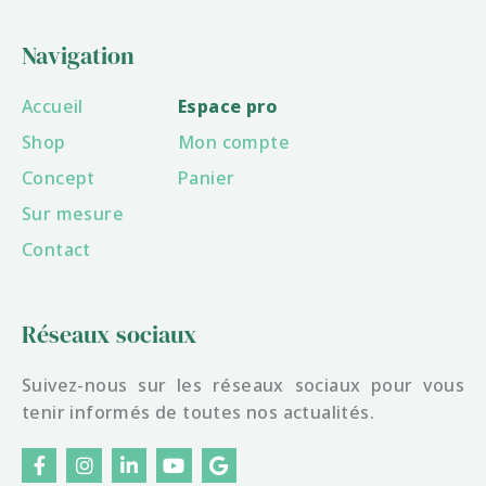
Navigation
Accueil
Espace pro
Shop
Mon compte
Concept
Panier
Sur mesure
Contact
Réseaux sociaux
Suivez-nous sur les réseaux sociaux pour vous
tenir informés de toutes nos actualités.
F
I
L
Y
G
a
n
i
o
o