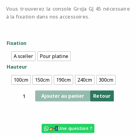
Vous trouverez la console GroJa GJ 45 nécessaire
à la fixation dans nos accessoires.
quantité
Fixation
de
Poteau
A sceller
Pour platine
BPC
Hauteur
Antracite
7
100cm
150cm
190cm
240cm
300cm
x
7
Ajouter au panier
Retour
cm
Une question ?