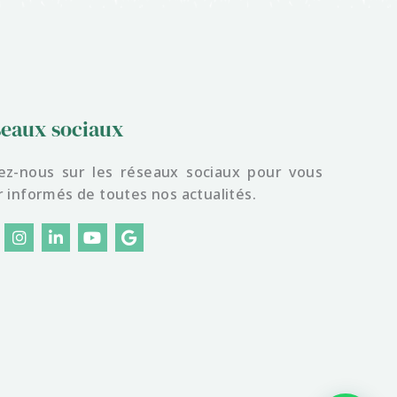
eaux sociaux
ez-nous sur les réseaux sociaux pour vous
r informés de toutes nos actualités.
I
L
Y
G
n
i
o
o
s
n
u
o
t
k
t
g
a
e
u
l
g
d
b
e
r
i
e
a
n
m