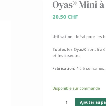
Oyas® Mini à
20.50
CHF
Utilisation :
Idéal pour les b
Toutes les Oyas® sont livré
et les insectes.
Fabrication
: 4 à 5 semaines
quantité
Disponible sur commande
de
Oyas®
Ajouter au pa
Mini