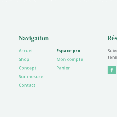
Navigation
Rés
Accueil
Espace pro
Suiv
teni
Shop
Mon compte
F
Concept
Panier
a
Sur mesure
c
e
Contact
b
o
o
k
-
f