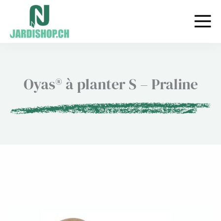
Aller
au
contenu
Oyas® à planter S – Praline