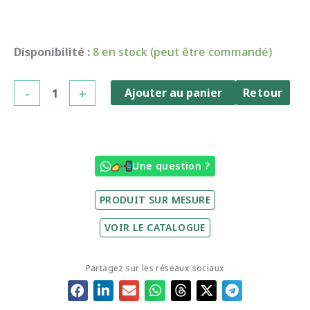
quantité
Disponibilité :
8 en stock (peut être commandé)
de
Oyas®
-
+
Ajouter au panier
Retour
à
planter
S
-
Une question ?
Praline
PRODUIT SUR MESURE
VOIR LE CATALOGUE
Partagez sur les réseaux sociaux