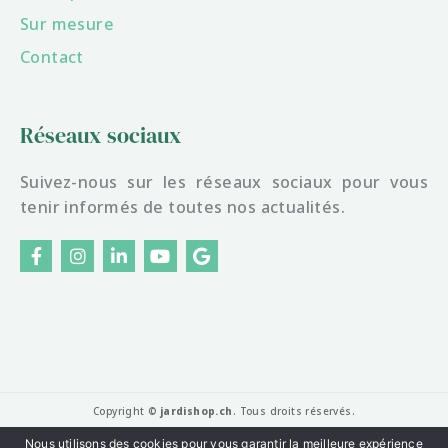
Sur mesure
Contact
Réseaux sociaux
Suivez-nous sur les réseaux sociaux pour vous
tenir informés de toutes nos actualités.
F
I
L
Y
G
a
n
i
o
o
c
s
n
u
o
e
t
k
t
g
b
a
e
u
l
o
g
d
b
e
o
r
i
e
k
a
n
-
m
f
Copyright ©
jardishop.ch
. Tous droits réservés.
Nous utilisons des cookies pour vous garantir la meilleure expérience
Mentions légales
|
Politique de confidentialité