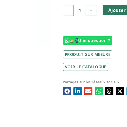
Oyas®
-
+
Ajouter
à
planter
S
-
Une question ?
Bea
feuilles
PRODUIT SUR MESURE
VOIR LE CATALOGUE
Partagez sur les réseaux sociaux