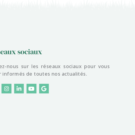
eaux sociaux
ez-nous sur les réseaux sociaux pour vous
r informés de toutes nos actualités.
I
L
Y
G
n
i
o
o
s
n
u
o
t
k
t
g
a
e
u
l
g
d
b
e
r
i
e
a
n
m