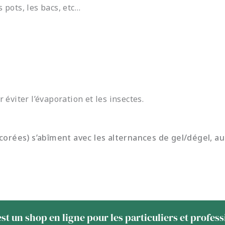
s pots, les bacs, etc…
éviter l’évaporation et les insectes.
orées) s’abîment avec les alternances de gel/dégel, auss
st un shop en ligne pour les particuliers et profes