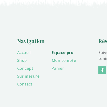
Navigation
Rés
Accueil
Espace pro
Suiv
teni
Shop
Mon compte
F
Concept
Panier
a
Sur mesure
c
e
Contact
b
o
o
k
-