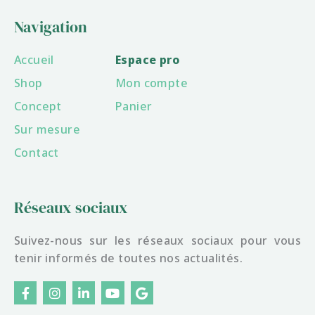
Navigation
Accueil
Espace pro
Shop
Mon compte
Concept
Panier
Sur mesure
Contact
Réseaux sociaux
Suivez-nous sur les réseaux sociaux pour vous
tenir informés de toutes nos actualités.
F
I
L
Y
G
a
n
i
o
o
c
s
n
u
o