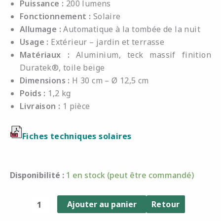
Puissance :
200 lumens
Fonctionnement :
Solaire
Allumage :
Automatique à la tombée de la nuit
Usage :
Extérieur – jardin et terrasse
Matériaux :
Aluminium, teck massif finition
Duratek®, toile beige
Dimensions :
H 30 cm – Ø 12,5 cm
Poids :
1,2 kg
Livraison :
1 pièce
Fiches techniques solaires
quantité
Disponibilité :
1 en stock (peut être commandé)
de
Lampe
Ajouter au panier
Retour
de
table