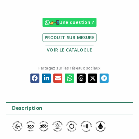
BATAK
30
Une question ?
cm
–
PRODUIT SUR MESURE
Noir
VOIR LE CATALOGUE
Partagez sur les réseaux sociaux
Description