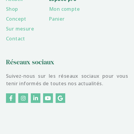
Shop
Mon compte
Concept
Panier
Sur mesure
Contact
Réseaux sociaux
Suivez-nous sur les réseaux sociaux pour vous
tenir informés de toutes nos actualités.
F
I
L
Y
G
a
n
i
o
o
c
s
n
u
o
e
t
k
t
g
b
a
e
u
l
o
g
d
b
e
o
r
i
e
k
a
n